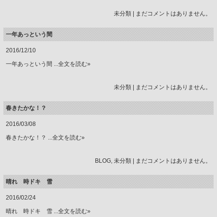
未分類
|
まだコメントはありません。
一年あっという間
2016/12/10
一年あっという間
...全文を読む»
未分類
|
まだコメントはありません。
春きたかな！？
2016/03/08
春きたかな！？
...全文を読む»
BLOG
,
未分類
|
まだコメントはありません。
晴れ 時ドキ 雪
2016/02/24
晴れ 時ドキ 雪
...全文を読む»